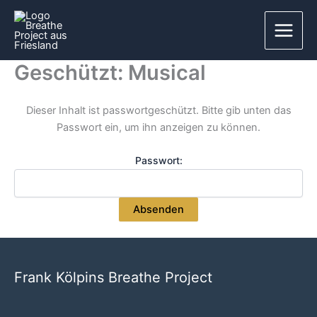
Zum
Inhalt
springen
Geschützt: Musical
Dieser Inhalt ist passwortgeschützt. Bitte gib unten das
Passwort ein, um ihn anzeigen zu können.
Passwort:
Frank Kölpins Breathe Project