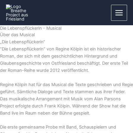
Zum
Inhalt
springen
Die Lebenspflückerin - Musical
Über das Musical
„Die Lebenspflückerin“
“Die Lebenspflückerin” von Regine Kölpin ist ein historischer
Roman, der sich mit dem geschichtlichen Hintergrund und
Glaubensgeschichte von Ostfriesland beschäftigt. Der erste Teil
der Roman-Reihe wurde 2012 veröffentlicht.
Regine Kölpin hat für das Musical die Texte geschrieben und Regie
geführt. Sämtliche Dialoge und Texte stammen aus ihrer Feder.
Das musikalische Arrangement mit Musik vom Alan Parsons
Project erfolgte durch Frank Kölpin. Während der Show hat die
Band live im Raum neben der Bühne gespielt.
Die erste gemeinsame Probe mit Band, Schauspielern und