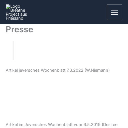
Zum
Inhalt
springen
Presse
Rockoper TOMMY (The Who)
Artikel jeversches Wochenblatt 7.3.2022 (W.Niemann)
http://frkoelpin.de/wp-content/uploads/TOMMY-
Konzert1.pdf
http://frkoelpin.de/wp-content/uploads/TOMMY-
Konzert.pdf
Artikel im Jeversches Wochenblatt vom 6.5.2019 (Desiree