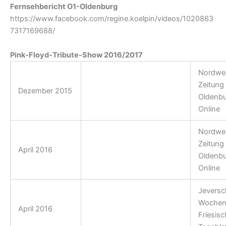
Fernsehbericht O1-Oldenburg
https://www.facebook.com/regine.koelpin/videos/1020863
7317169688/
Pink-Floyd-Tribute-Show 2016/2017
Nordwe
Zeitung
Dezember 2015
Projekt-Ankündigung
Oldenbu
Online
Nordwe
Zeitung
April 2016
Premierenbericht
Oldenbu
Online
Jeversc
Wochenb
April 2016
Premierenbericht
Friesis