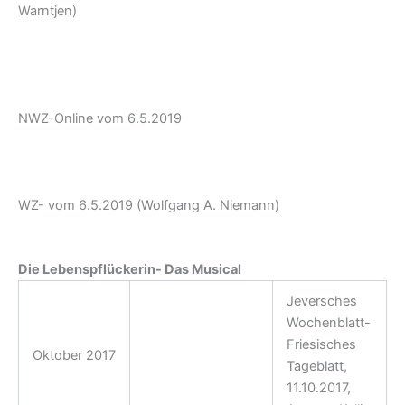
Warntjen)
http://frkoelpin.de/wp-content/uploads/06-05-
2019_Artikel_Tommy-Show.pdf
NWZ-Online vom 6.5.2019
https://www.nwzonline.de/friesland/kultur/schortens-
sande-konzert-das-war-ein-grossartiger-
abend_a_50,4,2776579098.html
WZ- vom 6.5.2019 (Wolfgang A. Niemann)
Die Lebenspflückerin- Das Musical
Jeversches
Wochenblatt-
Friesisches
Oktober 2017
Kostümvorstellung
Tageblatt,
11.10.2017,