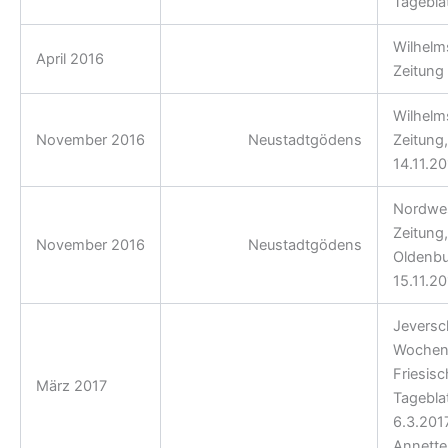
Tagebla
Wilhelm
April 2016
Premierenbericht
Zeitung
Wilhelm
November 2016
CULTURA
Neustadtgödens
Zeitung,
14.11.2
Nordwe
Zeitung,
November 2016
CULTURA
Neustadtgödens
Oldenbu
15.11.2
Jeversc
Wochenb
Friesis
März 2017
Bürgerhaus Schortens
Tageblat
6.3.2017
Annette 